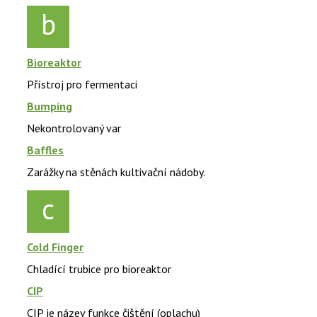
b
Bioreaktor
Přístroj pro fermentaci
Bumping
Nekontrolovaný var
Baffles
Zarážky na stěnách kultivační nádoby.
c
Cold Finger
Chladící trubice pro bioreaktor
CIP
CIP je název funkce čištění (oplachu)