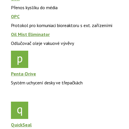
Přenos kyslíku do média
OPC
Protokol pro komuniaci bioreaktoru s ext. zařízeními
Oil Mist Eliminator
Odlučovač oleje vakuové vývěvy
p
Penta-Drive
Systém uchycení desky ve třepačkách
q
QuickSeal