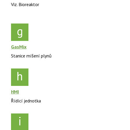
Viz. Bioreaktor
g
GasMix
Stanice míšení plynů
h
HMI
Řídící jednotka
i