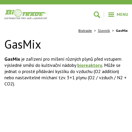
MENU
Biotrade
>
Slovník
>
GasMix
GasMix
GasMix
je zařízení pro míšení různých plynů před vstupem
výsledné směsi do kultivační nádoby
bioreaktoru
. Může se
jednat o prosté přidávání kyslíku do vzduchu (O2 addition)
nebo nastavitelné míchaní tzv. 3+1 plynu (O2 / vzduch / N2 +
CO2).