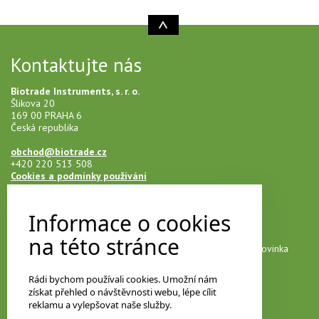
Kontaktujte nás
Biotrade Instruments, s. r. o.
Šlikova 20
169 00 PRAHA 6
Česká republika
obchod@biotrade.cz
+420 220 513 508
Cookies a podmínky používání
Informace o cookies
Novinky na e-mail
na této stránce
Přihlašte se k našemu newsletteru a neunikne vám žádná novinka
Rádi bychom používali cookies. Umožní nám
získat přehled o návštěvnosti webu, lépe cílit
Vyberte si odebírané kategorie
reklamu a vylepšovat naše služby.