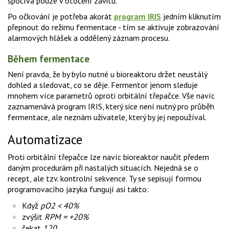
spočívá pouze v otočení závitu.
Po očkování je potřeba akorát
program IRIS
jedním kliknutím
přepnout do režimu fermentace - tím se aktivuje zobrazování
alarmových hlášek a oddělený záznam procesu.
Během fermentace
Není pravda, že by bylo nutné u bioreaktoru držet neustálý
dohled a sledovat, co se děje. Fermentor jenom sleduje
mnohem více parametrů oproti orbitální třepačce. Vše navíc
zaznamenává program IRIS, který sice není nutný pro průběh
fermentace, ale neznám uživatele, který by jej nepoužíval.
Automatizace
Proti orbitální třepačce lze navíc bioreaktor naučit předem
daným procedurám při nastalých situacích. Nejedná se o
recept, ale tzv. kontrolní sekvence. Ty se sepisují formou
programovacího jazyka fungují asi takto:
Když
pO2 < 40%
zvýšit
RPM = +20%
čekat
120