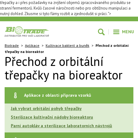
třepačky a i přes požadavky na zvýšení objemů zpracovávaného produktu se
stranní fermentorů. Kvůli časové náročnosti nebo pro obtížnou manipulaci a
nutný dohled. Zkusme si tyto fámy rozbít a zjednodušit si práci. ">
MENU
Biotrade
>
Aplikace
>
Kultivace bakterií a buněk
>
Přechod z orbitální
třepačky na bioreaktor
Přechod z orbitální
třepačky na bioreaktor
Aplikace z oblasti příprava vzorků
Jak vybrat orbitální pohyb třepačky
Sterilizace kultivační nádoby bioreaktoru
Parní autokláv a sterilizace laboratorních nástrojů