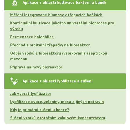
Aplikace z oblasti kultivace bakterií a buněk
Měření integrované biomasy v třepacích baňkách
Kontinuální kultivace jakožto univerzální bioproces pro
výrobu
Fermentace halophiles
Přechod z orbitální třepačky na bioreaktor
Odběr vzorků z bioreaktoru (vzorkování) aseptickou
metodou
Příprava na nový bioreaktor
Aplikace z oblasti lyofilizace a sušení
Jak vybrat lyofilizátor
Lyofilizace ovoce, zeleniny, masa a jiných potravin
Kdy je primární sušení u konce?
Sušení vzorků v rotačním vakuovém koncentrátoru