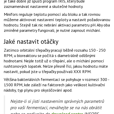
je také dobré již spusti program IRIS, který bude
zaznamenávat nastavené a skutečné hodnoty.
Minifors reguluje teplotu pomocí alu bloku a tak rovnou
můžeme aktivovat nastavení teploty a nastavit požadovanou
hodnotu. Stejně tak nic nebrání aktivaci parametru pH. Aby oba
zmíněné parametry fungovali, je nutné zapnout míchání.
Jaké nastavit otáčky
Zatímco orbitální třepačky pracují běžně rozsahu 150 - 250
RPM, u bioreaktoru se počítá s diametrálně odlišnými
hodnotami. Nejde totiž už o třepání, ale o míchání pomocí
rushtonových lopatek. Nelze přesně říci, jakou hodnotu máte
nastavit, pokud jste u třepačky používali XXX RPM.
Většina bakteriálních fermentací se pohybuje v rozmezí 300 -
1500 RPM, kde záleží na faktorech jako velikost kultivační
nádoby, typ plynu pro okysličování apod.
Nejste-li si jisti nastavením správných parametrů
pro vaši fermentaci, neváhejte se na nás obrátit
nebo se podívejte do
download centra
INFORS