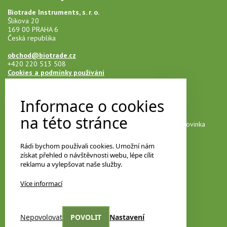
Biotrade Instruments, s. r. o.
Šlikova 20
169 00 PRAHA 6
Česká republika
obchod@biotrade.cz
+420 220 513 508
Cookies a podmínky používání
Informace o cookies
Novinky na e-mail
na této stránce
Přihlašte se k našemu newsletteru a neunikne vám žádná novinka
Rádi bychom používali cookies. Umožní nám
získat přehled o návštěvnosti webu, lépe cílit
Vyberte si odebírané kategorie
reklamu a vylepšovat naše služby.
Více informací
Nepovolovat
POVOLIT
Nastavení