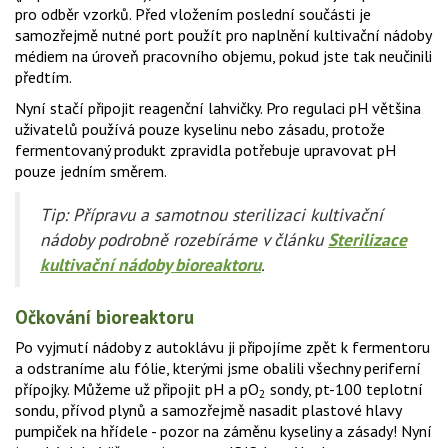
pro odběr vzorků. Před vložením poslední součásti je
samozřejmě nutné port použít pro naplnění kultivační nádoby
médiem na úroveň pracovního objemu, pokud jste tak neučinili
předtím.
Nyní stačí připojit reagenční lahvičky. Pro regulaci pH většina
uživatelů používá pouze kyselinu nebo zásadu, protože
fermentovaný produkt zpravidla potřebuje upravovat pH
pouze jedním směrem.
Tip: Přípravu a samotnou sterilizaci kultivační
nádoby podrobně rozebíráme v článku
Sterilizace
kultivační nádoby bioreaktoru
.
Očkování bioreaktoru
Po vyjmutí nádoby z autoklávu ji připojíme zpět k fermentoru
a odstraníme alu fólie, kterými jsme obalili všechny periferní
přípojky. Můžeme už připojit pH a pO
sondy, pt-100 teplotní
2
sondu, přívod plynů a samozřejmě nasadit plastové hlavy
pumpiček na hřídele - pozor na záměnu kyseliny a zásady! Nyní