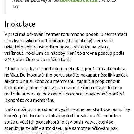
HT.
Inokulace
V praxi má očkování fermentoru mnoho podob. U fermentací
s nízkým rizikem kontaminace (streptokoky) jsem viděl
uživatele jednoduše odšroubovat záslepku na víku a
vsříknout inokulum do nádoby. Není to zrovna postup podle
GMP, ale někomu to může stačit.
Dlouhá léta byla standardem metoda s použitím alkoholu a
hořáku. Do inokulačního portu stačilo nakapat několik kapiček
alkoholu na silikonovou membránu, zapálit a propíchnout
inokulační jehlou. Opět z praxe vím, že řada uživatelů tuto
metodu provozuje bez ohně a dokonce i opakovaně používá
jednorázovou membránu.
Další možnou metodou je využití volné peristaltické pumpičky
k přečerpání inokula z lahvičky do bioreaktoru. Standardem
spíše u větších bioreaktorů je tzv. push-valve, který se
sterilizuje zvlášť v autoklávu, ale samotné očkování pak