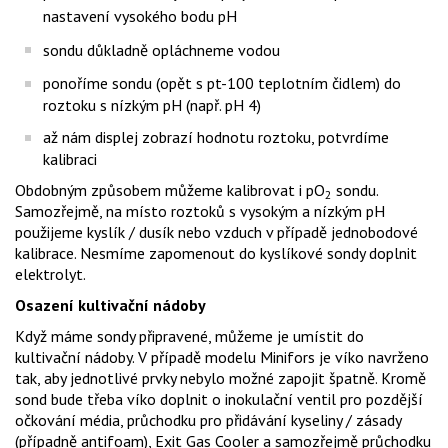
nastavení vysokého bodu pH
sondu důkladně opláchneme vodou
ponoříme sondu (opět s pt-100 teplotním čidlem) do
roztoku s nízkým pH (např. pH 4)
až nám displej zobrazí hodnotu roztoku, potvrdíme
kalibraci
Obdobným způsobem můžeme kalibrovat i pO
sondu.
2
Samozřejmě, na místo roztoků s vysokým a nízkým pH
použijeme kyslík / dusík nebo vzduch v případě jednobodové
kalibrace. Nesmíme zapomenout do kyslíkové sondy doplnit
elektrolyt.
Osazení kultivační nádoby
Když máme sondy připravené, můžeme je umístit do
kultivační nádoby. V případě modelu Minifors je víko navrženo
tak, aby jednotlivé prvky nebylo možné zapojit špatně. Kromě
sond bude třeba víko doplnit o inokulační ventil pro pozdější
očkování média, průchodku pro přidávání kyseliny / zásady
(případně antifoam), Exit Gas Cooler a samozřejmě průchodku