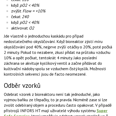
když
pO2 < 40%
zvýšit
Flow = +10%
čekat
240
když
pO2 < 40%
aktivovat
O2
Jde vlastně o jednoduchou kaskádu pro případ
nedostatečného okysličování. Když bioreaktor zjistí míru
okysličování pod 40%, nejprve zvýší otáčky o 20%, poté počká
2 minuty. Pokud to nezabere, zkusí přidat na průtoku vzduchu
10% a opět počkat, tentokrát 4 minuty. Jako poslední
záchrana se akvituje kyslíkový ventil a začne přidávat do
kultivační nádoby spolu se vzduchem čistý kyslík. Možnosti
kontrolních sekvencí jsou de facto neomezené.
Odběr vzorků
Odebrat vzorek z bioreaktoru není tak jednoduché, jako
vyjmou baňku ze třepačky, to je pravda. Nicméně zase si lze
zvolit odebíraný objem a proceduru často opakovat. V případě
přístrojů INFORS HT mají uživatelé výhodu systému
Super