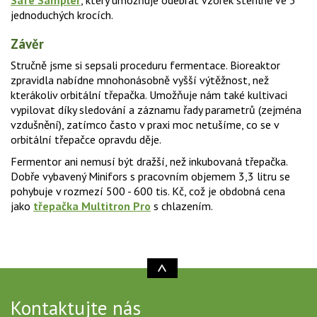
Safe Sampler
, který umožňuje odebrat vzorek sterilně ve 3
jednoduchých krocích.
Závěr
Stručně jsme si sepsali proceduru fermentace. Bioreaktor
zpravidla nabídne mnohonásobně vyšší výtěžnost, než
kterákoliv orbitální třepačka. Umožňuje nám také kultivaci
vypilovat díky sledování a záznamu řady parametrů (zejména
vzdušnění), zatímco často v praxi moc netušíme, co se v
orbitální třepačce opravdu děje.
Fermentor ani nemusí být dražší, než inkubovaná třepačka.
Dobře vybavený Minifors s pracovním objemem 3,3 litru se
pohybuje v rozmezí 500 - 600 tis. Kč, což je obdobná cena
jako
třepačka Multitron Pro
s chlazením.
Kontaktujte nás