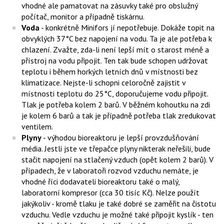
vhodné ale pamatovat na zásuvky také pro obslužný
počítač, monitor a případně tiskárnu.
Voda
- konkrétně Minifors jí nepotřebuje. Dokáže topit na
obvyklých 37°C bez napojení na vodu. Ta je ale potřeba k
chlazení. Zvažte, zda-li není lepší mít o starost méně a
přístroj na vodu připojit. Ten tak bude schopen udržovat
teplotu i během horkých letních dnů v místnosti bez
klimatizace. Nejste-li schopni celoročně zajistit v
místnosti teplotu do 25°C, doporučujeme vodu připojit.
Tlak je potřeba kolem 2 barů. V běžném kohoutku na zdi
je kolem 6 barů a tak je případně potřeba tlak zredukovat
ventilem.
Plyny
- výhodou bioreaktoru je lepší provzdušňování
média. Jestli jste ve třepačce plyny nikterak neřešili, bude
stačit napojení na stlačený vzduch (opět kolem 2 barů). V
případech, že v laboratoři rozvod vzduchu nemáte, je
vhodné říci dodavateli bioreaktoru také o malý,
laboratorní kompresor (cca 30 tisíc Kč). Nelze použít
jakýkoliv - kromě tlaku je také dobré se zaměřit na čistotu
vzduchu. Vedle vzduchu je možné také připojit kyslík - ten