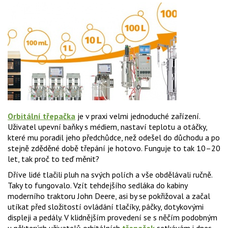
Orbitální třepačka
je v praxi velmi jednoduché zařízení.
Uživatel upevní baňky s médiem, nastaví teplotu a otáčky,
které mu poradil jeho předchůdce, než odešel do důchodu a po
stejně zděděné době třepání je hotovo. Funguje to tak 10–20
let, tak proč to teď měnit?
Dříve lidé tlačili pluh na svých polích a vše obdělávali ručně.
Taky to fungovalo. Vzít tehdejšího sedláka do kabiny
moderního traktoru John Deere, asi by se pokřižoval a začal
utíkat před složitostí ovládání tlačíky, páčky, dotykovými
displeji a pedály. V klidnějším provedení se s něčím podobným