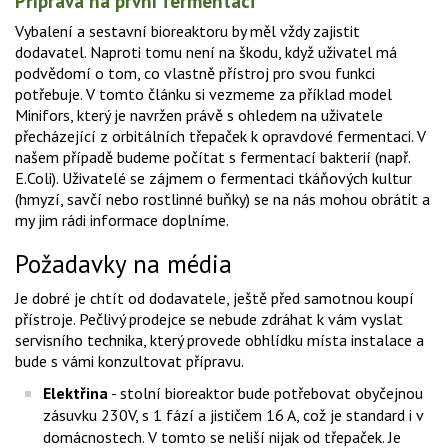
Příprava na první fermentaci
Vybalení a sestavní bioreaktoru by měl vždy zajistit
dodavatel. Naproti tomu není na škodu, když uživatel má
podvědomí o tom, co vlastně přístroj pro svou funkci
potřebuje. V tomto článku si vezmeme za příklad model
Minifors, který je navržen právě s ohledem na uživatele
přecházející z orbitálních třepaček k opravdové fermentaci. V
našem případě budeme počítat s fermentací bakterií (např.
E.Coli). Uživatelé se zájmem o fermentaci tkáňových kultur
(hmyzí, savčí nebo rostlinné buňky) se na nás mohou obrátit a
my jim rádi informace doplníme.
Požadavky na média
Je dobré je chtít od dodavatele, ještě před samotnou koupí
přístroje. Pečlivý prodejce se nebude zdráhat k vám vyslat
servisního technika, který provede obhlídku místa instalace a
bude s vámi konzultovat přípravu.
Elektřina
- stolní bioreaktor bude potřebovat obyčejnou
zásuvku 230V, s 1 fází a jističem 16 A, což je standard i v
domácnostech. V tomto se neliší nijak od třepaček. Je