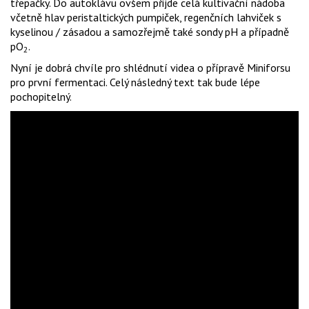
třepačky. Do autoklávu ovšem přijde celá kultivační nádoba
včetně hlav peristaltických pumpiček, regenčních lahviček s
kyselinou / zásadou a samozřejmě také sondy pH a případně
pO
.
2
Nyní je dobrá chvíle pro shlédnutí videa o přípravě Miniforsu
pro první fermentaci. Celý následný text tak bude lépe
pochopitelný.