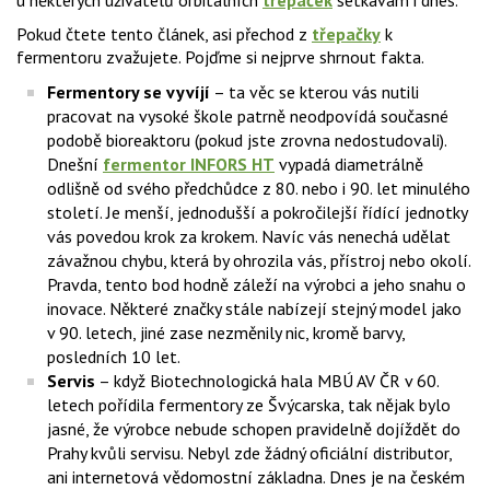
u některých uživatelů orbitálních
třepaček
setkávám i dnes.
Pokud čtete tento článek, asi přechod z
třepačky
k
fermentoru zvažujete. Pojďme si nejprve shrnout fakta.
Fermentory se vyvíjí
– ta věc se kterou vás nutili
pracovat na vysoké škole patrně neodpovídá současné
podobě bioreaktoru (pokud jste zrovna nedostudovali).
Dnešní
fermentor INFORS HT
vypadá diametrálně
odlišně od svého předchůdce z 80. nebo i 90. let minulého
století. Je menší, jednodušší a pokročilejší řídící jednotky
vás povedou krok za krokem. Navíc vás nenechá udělat
závažnou chybu, která by ohrozila vás, přístroj nebo okolí.
Pravda, tento bod hodně záleží na výrobci a jeho snahu o
inovace. Některé značky stále nabízejí stejný model jako
v 90. letech, jiné zase nezměnily nic, kromě barvy,
posledních 10 let.
Servis
– když Biotechnologická hala MBÚ AV ČR v 60.
letech pořídila fermentory ze Švýcarska, tak nějak bylo
jasné, že výrobce nebude schopen pravidelně dojíždět do
Prahy kvůli servisu. Nebyl zde žádný oficiální distributor,
ani internetová vědomostní základna. Dnes je na českém