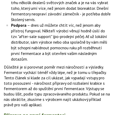
trhu několik dealerů světových značek a je na vás vybrat
toho, který umí více, než jenom dodat bioreaktor. Dnešní
fermentory neopraví závodní zámečník - je potřeba dobře
školený servis.
Podpora
– dnes už můžete chtít víc, než jenom aby
přístroj fungoval. Někteří výrobci věnují hodně úsilí do
tzv. "after-sale support" (po-prodejní péče). Ať už lokální
distributor, sám výrobce nebo oba společně by vám měli
být schopni nabídnout pomocnou ruku při rozběhnutí
první fermentace a být otevřeni vašim následným
dotazům.
Důležité je si porovnat poměr mezi náročností a výsledky.
Fermentor vychází téměř vždy lépe, než je tomu u třepačky.
Tento článek si klade za cíl ukázat, jak vypadají vstupy pro
toto posouzení - náročnost přípravy od rozbalení krabice s
fermentorem až do spuštění první fermentace. Výstupy se
budou lišit, podle typu zpracovávaného produktu. Pokud se na
nás obrátíte, zkusíme s výrobcem najít ukázkový příklad
právě pro vaši aplikaci.