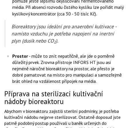
pomůže ještě lepšímu okysličování fermentovaného
média. Při absenci rozvodu čistého kyslíku lze pořídit malý
kyslíkový koncentrátor
(cca 30 - 50 tisíc Kč).
Bioreaktory jsou ideální pro anaerobní kultivace -
namísto vzduchu je potřeba napojení na inertní
plyn (dusík nebo CO
).
2
Prostor
- může to znít nepatřičně, ale jde o poměrně
důležitý prvek. Zrovna přístroje INFORS HT jsou asi
nejméně náročné bioreaktory na prostor, ale přesto je
dobré pamatovat na místo pro manipulaci a samozřejmě
brát ohled na vzdálenost přípojek na média.
Příprava na sterilizaci kultivační
nádoby bioreaktoru
Abychom v bioreaktoru zajistili sterilní podmínky, je potřeba
kultivační nádobu nejprve sterilizovat. Ostatně doposud jste
patrně podobný postup používali u baněk určených do