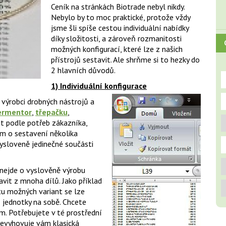
Ceník na stránkách Biotrade nebyl nikdy.
Nebylo by to moc praktické, protože vždy
jsme šli spíše cestou individuální nabídky
díky složitosti, a zároveň rozmanitosti
možných konfigurací, které lze z našich
přístrojů sestavit. Ale shrňme si to hezky do
2 hlavních důvodů.
1) Individuální konfigurace
u výrobci drobných nástrojů a
ermentor
,
třepačku
,
t podle potřeb zákazníka,
om o sestavení několika
vysloveně jedinečné součásti
 nejde o vyslověně výrobu
avit z mnoha dílů. Jako příklad
tu možných variant se lze
 jednotky na sobě. Chcete
m. Potřebujete v té prostřední
Nevyhovuje vám klasická