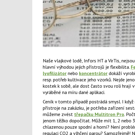
Naše vlajkové lodě, Infors HT a VirTis, nejso
hlavní výhodou jejich přístrojů je flexibilita.
F
lyofilizátor
nebo
koncentrátor
dokáží vyrobi
resp. potřeb kultivace jeho vzorků. Nejde jen
kostek k sobě, ale dost často svou roli hrají 
vyráběné na míru dané aplikaci.
Ceník v tomto případě postrádá smysl. I když
přístroje na zakázku, je potřeba zařízení sest
můžeme zvést
třepačku Multitron Pro
. Poč
jenom těžko dopočítat. Může mít 1, 2 nebo 3
chlazenou pouze spodní a horní? Není problé
regulaci CO2 a vlhčení parou? Samozřejmě! 