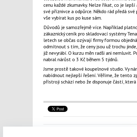
cenu každé zkumavky. Nelze říkat, co je lepší
své příznivce a odpůrce. Někdo rád předá své p
vše vybírat kus po kuse sám.
Důvodů je samozřejmě více. Například platno
zákaznický ceník pro skladovací systémy Tenak
letech se občas ozývají firmy formou objedn
odmítnout s tím, že ceny jsou už trochu jind
již nevyrábí. O kurzu měn radši ani nemluvit.
nabral nárůst o 3 Kč během 5 týdnů.
Jsme prostě takové koupelnové studio. Vy ná
nabídnout nejlepší řešení. Věříme, že tento 
přístroji schází nebo že disponuje částí, která