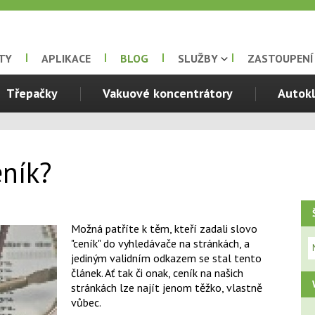
TY
APLIKACE
BLOG
SLUŽBY
ZASTOUPENÍ
Třepačky
Vakuové koncentrátory
Autok
eník?
Možná patříte k těm, kteří zadali slovo
"ceník" do vyhledávače na stránkách, a
jediným validním odkazem se stal tento
článek. Ať tak či onak, ceník na našich
stránkách lze najít jenom těžko, vlastně
vůbec.