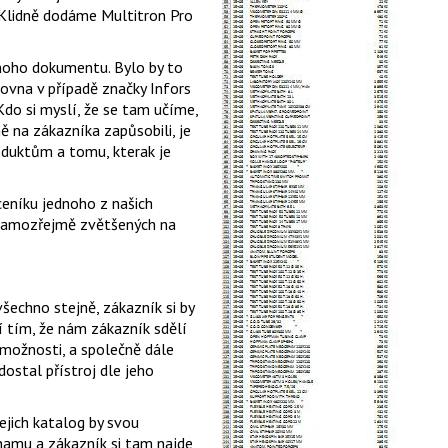
 Klidně dodáme Multitron Pro
noho dokumentu. Bylo by to
ovna v případě značky Infors
Kdo si myslí, že se tam učíme,
ě na zákazníka zapůsobili, je
oduktům a tomu, kterak je
ceníku jednoho z našich
 samozřejmě zvětšených na
všechno stejně, zákazník si by
 tím, že nám zákazník sdělí
možnosti, a společně dále
dostal přístroj dle jeho
Jejich katalog by svou
amu a zákazník si tam najde