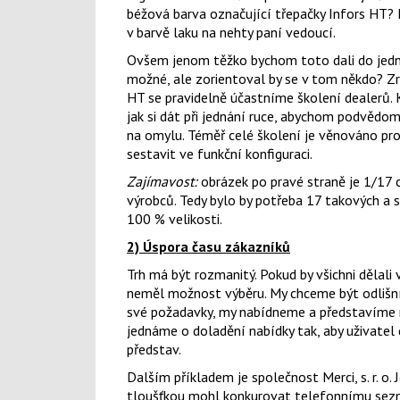
béžová barva označující třepačky Infors HT?
v barvě laku na nehty paní vedoucí.
Ovšem jenom těžko bychom toto dali do jed
možné, ale zorientoval by se v tom někdo? Zr
HT se pravidelně účastníme školení dealerů. 
jak si dát při jednání ruce, abychom podvědom
na omylu. Téměř celé školení je věnováno pr
sestavit ve funkční konfiguraci.
Zajímavost:
obrázek po pravé straně je 1/17 
výrobců. Tedy bylo by potřeba 17 takových a
100 % velikosti.
2) Úspora času zákazníků
Trh má být rozmanitý. Pokud by všichni dělali 
neměl možnost výběru. My chceme být odlišní
své požadavky, my nabídneme a představíme 
jednáme o doladění nabídky tak, aby uživatel 
představ.
Dalším příkladem je společnost Merci, s. r. o. 
tloušťkou mohl konkurovat telefonnímu sezn