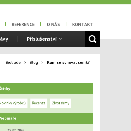
REFERENCE
O NÁS
KONTAKT
lávy
Příslušenství
Biotrade
>
Blog
>
Kam se schoval ceník?
Štítky
Novinky výrobců
Recenze
Život firmy
Webináře
25. 02. 2026