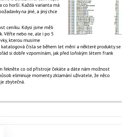
 a co horší. Každá varianta má
ožadavky na jiné, a jiný chce
st ceníku. Kdysi jsme měli
. Věřte nebo ne, ale i po 5
ávky, kterou musíme
e, katalogová čísla se během let mění a některé produkty se
 Pořád si dobře vzpomínám, jak před loňským létem frank
m řekněte co od přístroje čekáte a dáte nám možnost
způsob eliminuje momenty zklamání uživatele, že něco
 je zbytečná.