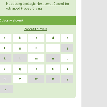
Introducing LyoLogic: Next-Level Control for
Advanced Freeze-Drying
Odborný slovník
Zobrazit slovník
a
b
c
d
e
f
g
h
i
j
k
l
m
n
o
p
q
r
s
t
u
v
w
x
y
z