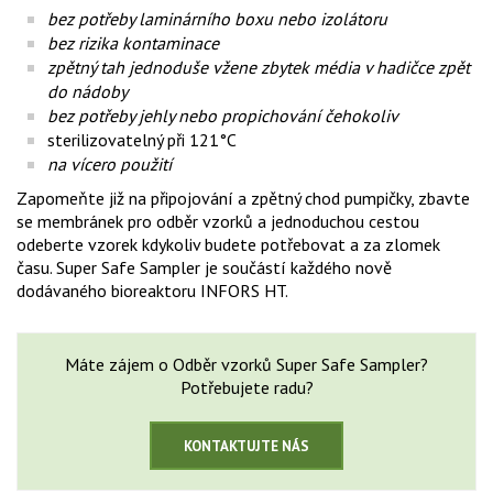
bez potřeby laminárního boxu nebo izolátoru
bez rizika kontaminace
zpětný tah jednoduše vžene zbytek média v hadičce zpět
do nádoby
bez potřeby jehly nebo propichování čehokoliv
sterilizovatelný při 121°C
na vícero použití
Zapomeňte již na připojování a zpětný chod pumpičky, zbavte
se membránek pro odběr vzorků a jednoduchou cestou
odeberte vzorek kdykoliv budete potřebovat a za zlomek
času. Super Safe Sampler je součástí každého nově
dodávaného bioreaktoru INFORS HT.
Máte zájem o Odběr vzorků Super Safe Sampler?
Potřebujete radu?
KONTAKTUJTE NÁS