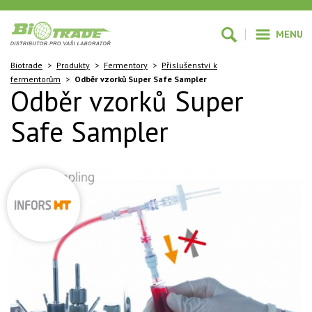
MENU
Biotrade
>
Produkty
>
Fermentory
>
Příslušenství k
fermentorům
>
Odběr vzorků Super Safe Sampler
Odběr vzorků Super
Safe Sampler