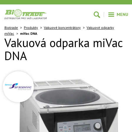
MENU
Biotrade
>
Produkty
>
Vakuové koncentrátory
>
Vakuové odparky
miVac
>
miVac DNA
Vakuová odparka miVac
DNA