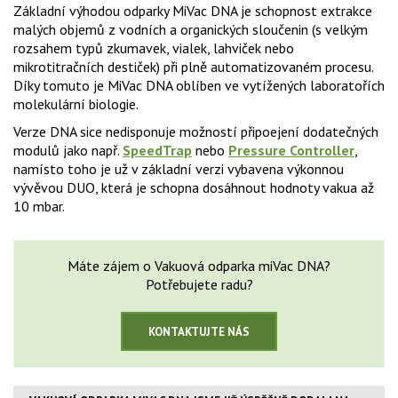
Základní výhodou odparky MiVac DNA je schopnost extrakce
malých objemů z vodních a organických sloučenin (s velkým
rozsahem typů zkumavek, vialek, lahviček nebo
mikrotitračních destiček) při plně automatizovaném procesu.
Díky tomuto je MiVac DNA oblíben ve vytížených laboratořích
molekulární biologie.
Verze DNA sice nedisponuje možností připoejení dodatečných
modulů jako např.
SpeedTrap
nebo
Pressure Controller
,
namísto toho je už v základní verzi vybavena výkonnou
vývěvou DUO, která je schopna dosáhnout hodnoty vakua až
10 mbar.
Máte zájem o Vakuová odparka miVac DNA?
Potřebujete radu?
KONTAKTUJTE NÁS