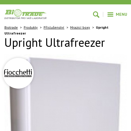
MENU
Biotrade
>
Produkty
>
Příslušenství
>
Mrazicí boxy
>
Upright
Ultrafreezer
Upright Ultrafreezer