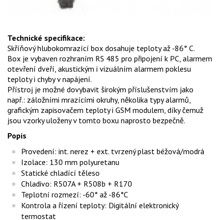
Technické specifikace:
Skříňový hlubokomrazící box dosahuje teploty až -86° C.
Box je vybaven rozhraním RS 485 pro připojení k PC, alarmem
otevření dveří, akustickým i vizuálním alarmem poklesu
teploty i chyby v napájení.
Přístroj je možné dovybavit širokým příslušenstvím jako
např.: záložními mrazícími okruhy, několika typy alarmů,
grafickým zapisovačem teploty i GSM modulem, díky čemuž
jsou vzorky uloženy v tomto boxu naprosto bezpečně.
Popis
Provedení: int. nerez + ext. tvrzený plast béžová/modrá
Izolace: 130 mm polyuretanu
Statické chladící těleso
Chladivo: R507A + R508b + R170
Teplotní rozmezí: -60° až -86°C
Kontrola a řízení teploty: Digitální elektronický
termostat