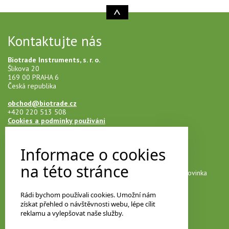
Kontaktujte nás
Biotrade Instruments, s. r. o.
Šlikova 20
169 00 PRAHA 6
Česká republika
obchod@biotrade.cz
+420 220 513 508
Cookies a podmínky používání
Informace o cookies
Novinky na e-mail
na této stránce
Přihlašte se k našemu newsletteru a neunikne vám žádná novinka
Rádi bychom používali cookies. Umožní nám
získat přehled o návštěvnosti webu, lépe cílit
Vyberte si odebírané kategorie
reklamu a vylepšovat naše služby.