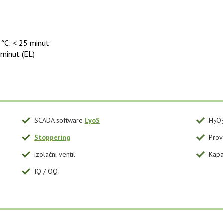
5°C: < 25 minut
 minut (EL)
SCADA software
LyoS
H
O
2
Stoppering
Prov
izolační ventil
Kapa
IQ / OQ