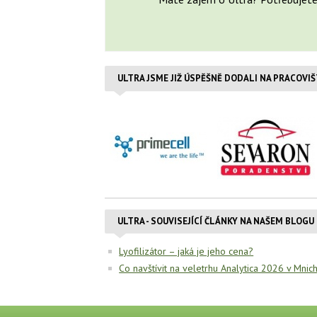
ULTRA JSME JIŽ ÚSPĚŠNĚ DODALI NA PRACOVI
ULTRA - SOUVISEJÍCÍ ČLÁNKY NA NAŠEM BLOGU
Lyofilizátor – jaká je jeho cena?
Co navštívit na veletrhu Analytica 2026 v Mnic