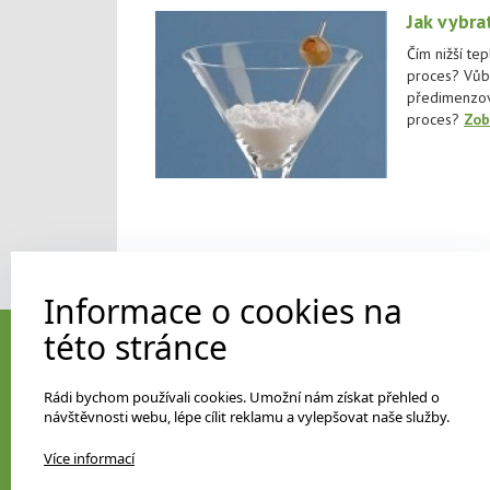
Jak vybrat
Čím nižší tep
proces? Vůbe
předimenzov
proces?
Zob
Informace o cookies na
této stránce
Kontaktujte nás
Rádi bychom používali cookies. Umožní nám získat přehled o
Biotrade Instruments, s. r. o.
návštěvnosti webu, lépe cílit reklamu a vylepšovat naše služby.
Šlikova 20
169 00 PRAHA 6
Více informací
Česká republika