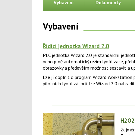
Vybavení
Dokumenty
Vybavení
Řídící jednotka Wizard 2.0
PLC jednotka Wizard 2.0 je standardní jednotk
nebo plně automatický režim lyofilizace, pře
obrazovky a především možnost sestavit a up
Lze jí doplnit o program Wizard Workstation 
pilotních lyofilizátorů lze Wizard 2.0 nahradi
H2O2
Zejména