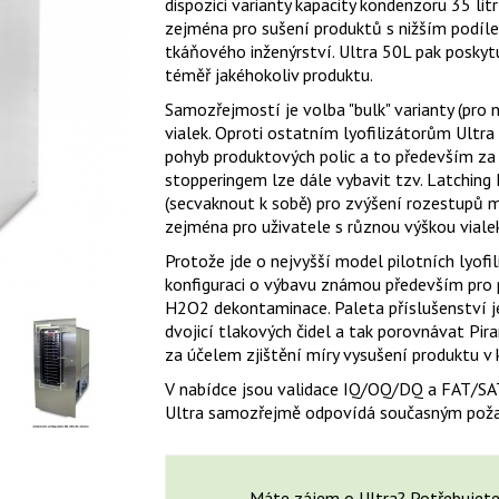
dispozici varianty kapacity kondenzoru 35 lit
zejména pro sušení produktů s nižším podíle
tkáňového inženýrství. Ultra 50L pak poskytu
téměř jakéhokoliv produktu.
Samozřejmostí je volba "bulk" varianty (pro 
vialek. Oproti ostatním lyofilizátorům Ultra
pohyb produktových polic a to především za
stopperingem lze dále vybavit tzv. Latching 
(secvaknout k sobě) pro zvýšení rozestupů m
zejména pro uživatele s různou výškou vialek
Protože jde o nejvyšší model pilotních lyof
konfiguraci o výbavu známou především pro 
H
2
O
2
dekontaminace. Paleta příslušenství je
dvojicí tlakových čidel a tak porovnávat P
za účelem zjištění míry vysušení produktu v
V nabídce jsou validace IQ/OQ/DQ a FAT/SAT,
Ultra samozřejmě odpovídá současným poža
Máte zájem o Ultra? Potřebujete