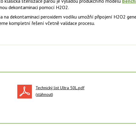
o klasická sterilizace parou je výsadou produkčního modelu
Bench
nou dekontaminaci pomocí H2O2.
va na dekontaminaci peroxidem vodíku umožňí připojení H2O2 generá
eme kompletní řešení včetně validace procesu.
Technický list Ultra 50L.pdf
(
stáhnout
)