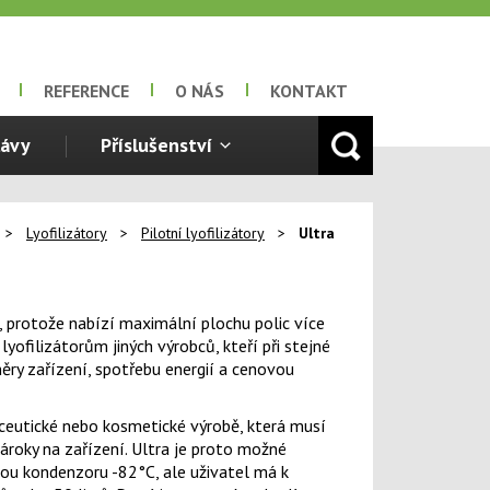
REFERENCE
O NÁS
KONTAKT
lávy
Příslušenství
>
Lyofilizátory
>
Pilotní lyofilizátory
>
Ultra
r, protože nabízí maximální plochu polic více
yofilizátorům jiných výrobců, kteří při stejné
ry zařízení, spotřebu energií a cenovou
ceutické nebo kosmetické výrobě, která musí
ároky na zařízení. Ultra je proto možné
tou kondenzoru -82°C, ale uživatel má k