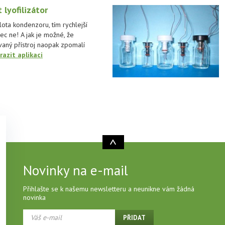
 lyofilizátor
lota kondenzoru, tím rychlejší
c ne! A jak je možné, že
aný přístroj naopak zpomalí
razit aplikaci
Novinky na e-mail
Přihlašte se k našemu newsletteru a neunikne vám žádná
novinka