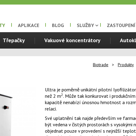
TY
APLIKACE
BLOG
SLUŽBY
ZASTOUPENÍ
Třepačky
Vakuové koncentrátory
Autok
Biotrade
>
Produkty
Ultra je poměrně unikátní pilotní lyofilizáto
2
než 2 m
. Může tak konkurovat i produkčním l
kapacitě nenabízí únosnou hmotnost a rozmě
relaci.
Své uplatnění tak najde především ve farma
být vedena v čistých prostorách s vysokými n
objednat pouze v provedení s nejnižší teplo