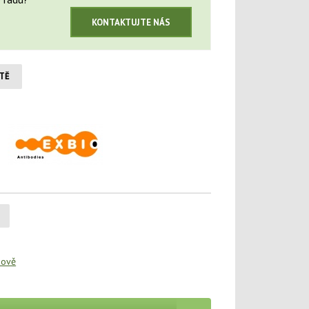
KONTAKTUJTE NÁS
ŠTĚ
hově