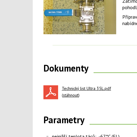
Zatímc
pohodl
Přípra
nabídn
Dokumenty
Technický list Ultra 35L.pdf
(
stáhnout
)
Parametry
nejnižší teplota táců: -67°C (EL)