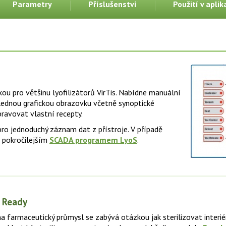
Parametry
Příslušenství
Použití v aplik
ou pro většinu lyofilizátorů VirTis. Nabídne manuální
hlednou grafickou obrazovku včetně synoptické
ravovat vlastní recepty.
pro jednoduchý záznam dat z přístroje. V případě
t pokročilejším
SCADA programem LyoS
.
 Ready
 farmaceutický průmysl se zabývá otázkou jak sterilizovat interié