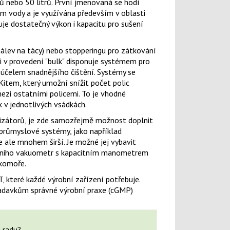
rů nebo 50 litrů. První jmenovaná se hodí
m vody a je využívána především v oblasti
je dostatečný výkon i kapacitu pro sušení
nálev na tácy) nebo stopperingu pro zátkování
 i v provedení "bulk" disponuje systémem pro
 účelem snadnějšího čištění.
Systémy se
Kitem, který umožní snížit počet polic
ezi ostatními policemi. To je vhodné
 v jednotlivých vsádkách.
ilizátorů, je zde samozřejmě možnost doplnit
průmyslové systémy, jako například
 ale mnohem širší. Je možné jej vybavit
iraniho vakuometr s kapacitním manometrem
 komoře.
 které každé výrobní zařízení potřebuje.
davkům správné výrobní praxe (cGMP)
 radu?